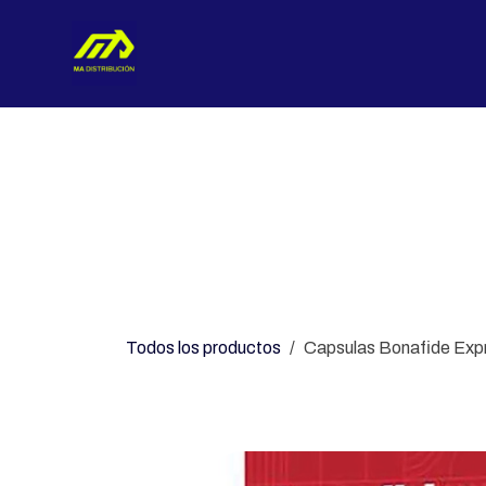
Ir al contenido
Nosotros
Categorías
Con
Todos los productos
Capsulas Bonafide Expr