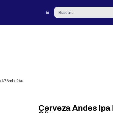
tacto
a 473ml x 24u
Cerveza Andes Ipa 