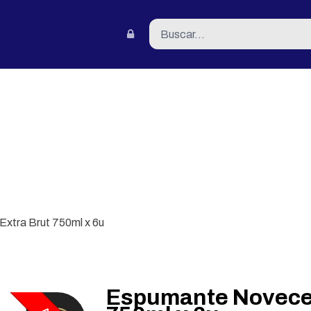
tacto
xtra Brut 750ml x 6u
Espumante Novecen