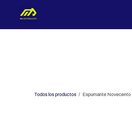
Ir al contenido
Nosotros
Categorías
Con
Todos los productos
Espumante Novecento E