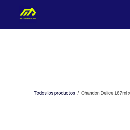
Ir al contenido
Nosotros
Categorías
Con
Todos los productos
Chandon Delice 187ml 