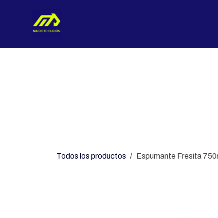
Ir al contenido
Nosotros
Categorías
Con
Todos los productos
Espumante Fresita 750m