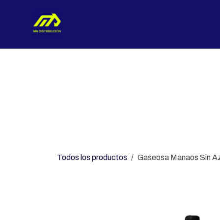
Ir al contenido
Nosotros
Categorías
Con
Todos los productos
Gaseosa Manaos Sin Azu