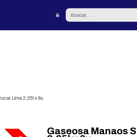
tacto
car Lima 2,25l x 6u
Gaseosa Manaos Si