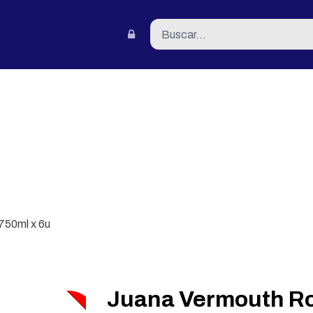
tacto
750ml x 6u
AGOTADO
Juana Vermouth Ro