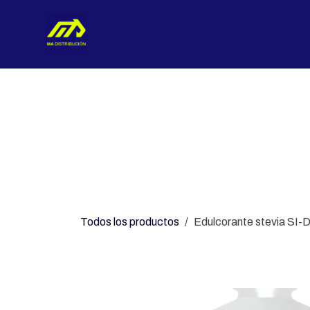
Ir al contenido
Nosotros
Categorías
Con
Todos los productos
Edulcorante stevia SI-