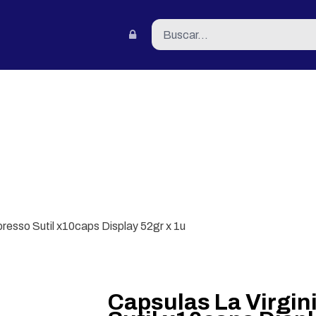
tacto
presso Sutil x10caps Display 52gr x 1u
Capsulas La Virgin