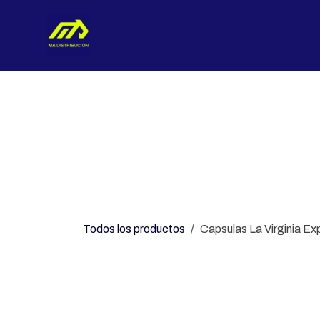
Ir al contenido
Nosotros
Categorías
Con
Todos los productos
Capsulas La Virginia Ex