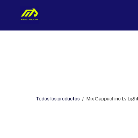
Ir al contenido
Nosotros
Categorías
Con
Todos los productos
Mix Cappuchino Lv Ligh