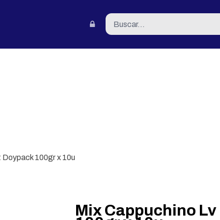
tacto
t Doypack 100gr x 10u
Mix Cappuchino Lv