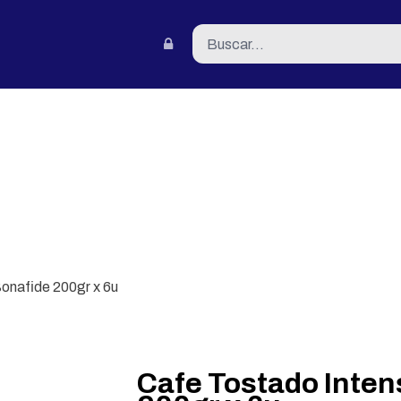
tacto
onafide 200gr x 6u
Cafe Tostado Inten