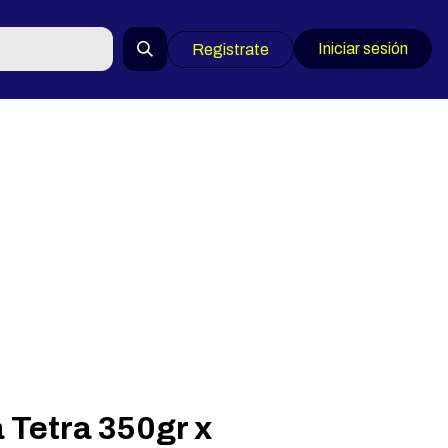
Iniciar sesión
Registrate
Tetra 350gr x