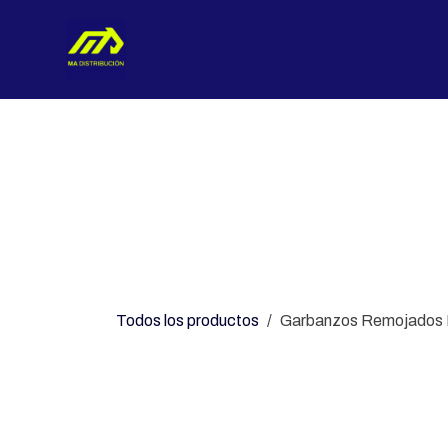
Ir al contenido
Nosotros
Categorías
Con
Todos los productos
Garbanzos Remojados P