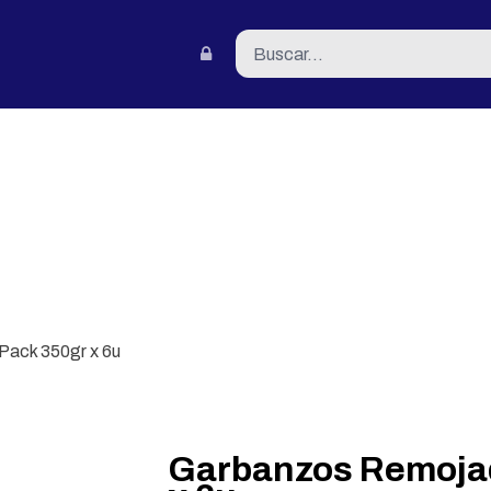
tacto
ack 350gr x 6u
Garbanzos Remoja