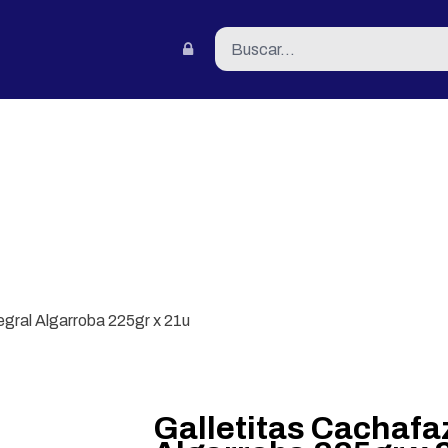
tacto
egral Algarroba 225gr x 21u
Galletitas Cachafaz