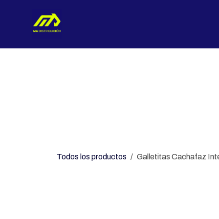
Ir al contenido
Nosotros
Categorías
Con
Todos los productos
Galletitas Cachafaz Int