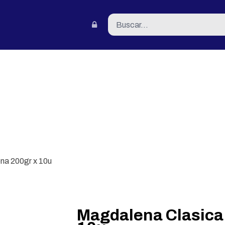
tacto
na 200gr x 10u
Magdalena Clasica