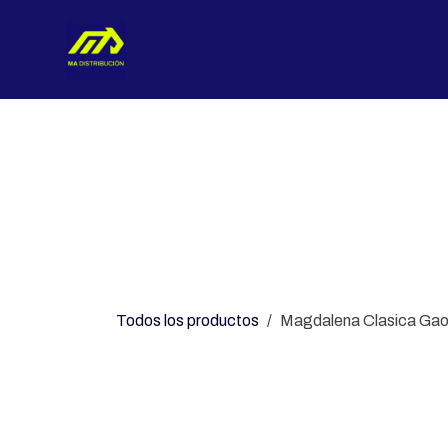
Ir al contenido
Nosotros
Categorías
Con
Todos los productos
Magdalena Clasica Gao