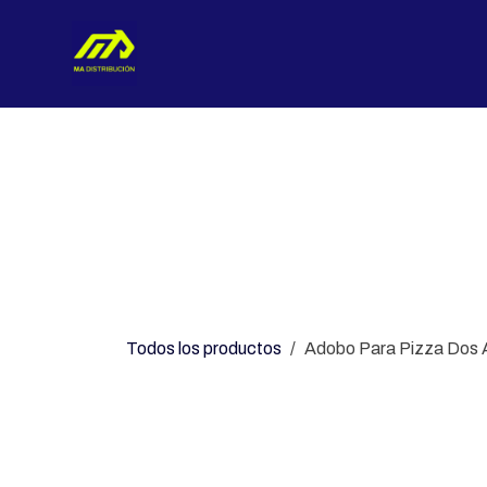
Ir al contenido
Nosotros
Categorías
Con
Todos los productos
Adobo Para Pizza Dos A