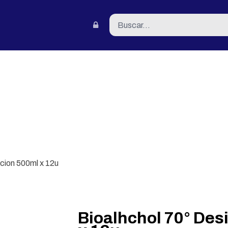
tacto
cion 500ml x 12u
Bioalhchol 70° Des