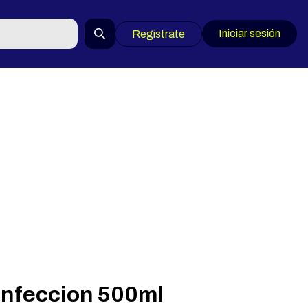
Iniciar sesión
Registrate
infeccion 500ml