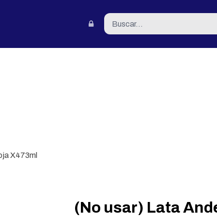
tacto
Roja X473ml
(No usar) Lata And