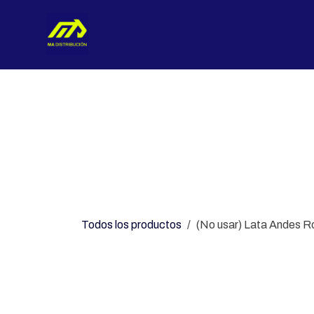
Ir al contenido
Nosotros
Categorías
Con
Todos los productos
(No usar) Lata Andes 