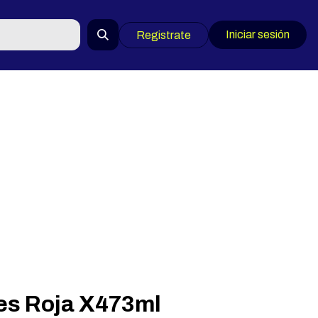
Iniciar sesión
Registrate
es Roja X473ml