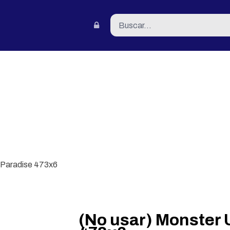
tacto
a Paradise 473x6
(No usar) Monster 