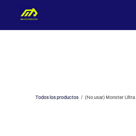
Ir al contenido
Nosotros
Categorías
Con
Todos los productos
(No usar) Monster Ultr