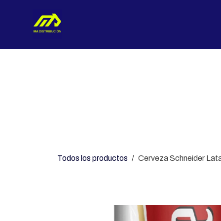
Ir al contenido
Nosotros
Categorías
Con
Todos los productos
Cerveza Schneider Lat