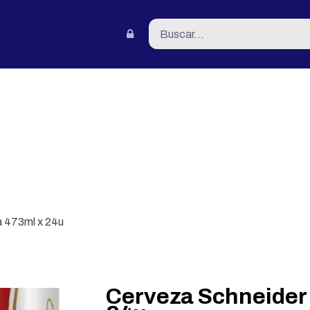
tacto
a 473ml x 24u
Cerveza Schneider 