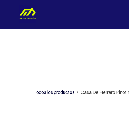
Ir al contenido
Nosotros
Categorías
Con
Todos los productos
Casa De Herrero Pinot 