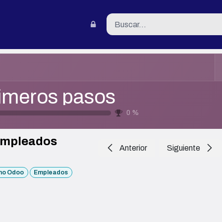
tacto
imeros pasos
0
%
mpleados
Anterior
Siguiente
no Odoo
Empleados